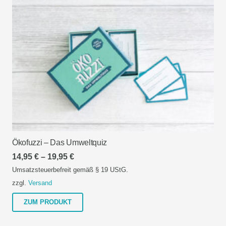
Ökofuzzi – Das Umweltquiz
Preisspanne:
14,95
€
–
19,95
€
14,95 €
Umsatzsteuerbefreit gemäß § 19 UStG.
bis
zzgl.
Versand
19,95 €
Dieses
ZUM PRODUKT
Produkt
weist