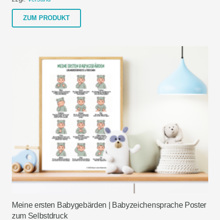
Dieses
ZUM PRODUKT
Produkt
weist
mehrere
Varianten
auf.
Die
Optionen
können
auf
der
Produktseite
gewählt
werden
Meine ersten Babygebärden | Babyzeichensprache Poster
zum Selbstdruck