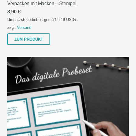
Verpacken mit Macken – Stempel
8,90
€
Umsatzsteuerbefreit gemäß § 19 UStG.
zzgl.
Versand
Dieses
ZUM PRODUKT
Produkt
weist
mehrere
Varianten
auf.
Die
Optionen
können
auf
der
Produktseite
gewählt